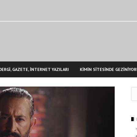
Apartman
Doğa
Eğitim
Gastronomi
Gazetecilik
Hayata
İlginç
İlişkiler
Komik
Portre
Psikoloji
Çizgi
Fotoğraf
Kitap
Moda
Müzik
Resi
Sİ
/
/
Dair
bilgi
roman
/
Bina
Çevre
TV
DERGİ, GAZETE, İNTERNET YAZILARI
KIMIN SITESINDE GEZINIYO
Ar