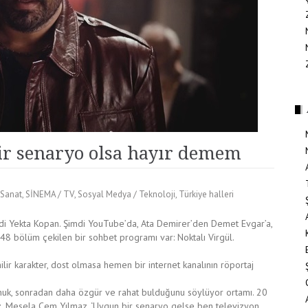
ir senaryo olsa hayır demem
Sanat
,
SİNEMA / TV
,
Sosyal Medya / Teknoloji
,
Türkiye halleri
ydi Yekta Kopan. Şimdi YouTube’da, Ata Demirer’den Demet Evgar’a,
8 bölüm çekilen bir sohbet programı var: Noktalı Virgül.
lir karakter, dost olmasa hemen bir internet kanalının röportaj
onuk, sonradan daha özgür ve rahat bulduğunu söylüyor ortamı. 20
uz. Mesela Cem Yılmaz, ‘Uygun bir senaryo gelse ben televizyon