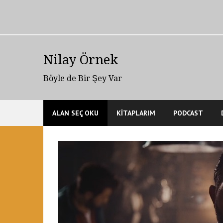
Skip
to
content
Nilay Örnek
Böyle de Bir Şey Var
ALAN SEÇ OKU
KİTAPLARIM
PODCAST