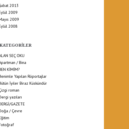
Şubat 2013
Eylül 2009
Mayıs 2009
Eylül 2008
KATEGORILER
ALAN SEÇ OKU
Apartman / Bina
BEN KİMİM?
Benimle Yapılan Röportajlar
Bütün İyiler Biraz Küskündür
Çizgi roman
Dergi yazıları
DERGİ/GAZETE
Doğa / Çevre
Eğitim
Fotoğraf