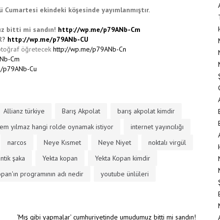
cü Cumartesi ekindeki köşesinde yayımlanmıştır.
z bitti mi sandın!
http://wp.me/p79ANb-Cm
R?
http://wp.me/p79ANb-CU
fotoğraf öğretecek
http://wp.me/p79ANb-Cn
ANb-Cm
me/p79ANb-Cu
Allianz türkiye
Barış Akpolat
barış akpolat kimdir
em yılmaz hangi rolde oynamak istiyor
internet yayıncılığı
narcos
Neye Kısmet
Neye Niyet
noktalı virgül
ntik şaka
Yekta kopan
Yekta Kopan kimdir
pan'ın programının adı nedir
youtube ünlüleri
‘Mış gibi yapmalar’ cumhuriyetinde umudumuz bitti mi sandın!