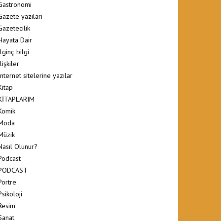
Gastronomi
Gazete yazıları
Gazetecilik
Hayata Dair
İlginç bilgi
İlişkiler
İnternet sitelerine yazılar
Kitap
KİTAPLARIM
Komik
Moda
Müzik
Nasıl Olunur?
Podcast
PODCAST
Portre
Psikoloji
Resim
Sanat