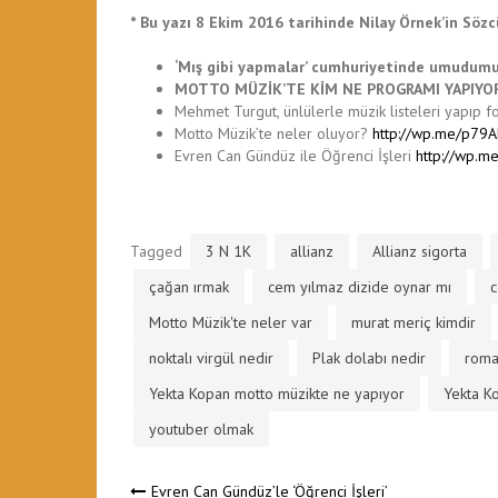
* Bu yazı 8 Ekim 2016 tarihinde Nilay Örnek’in Söz
‘Mış gibi yapmalar’ cumhuriyetinde umudumu
MOTTO MÜZİK’TE KİM NE PROGRAMI YAPIYO
Mehmet Turgut, ünlülerle müzik listeleri yapıp 
Motto Müzik’te neler oluyor?
http://wp.me/p79
Evren Can Gündüz ile Öğrenci İşleri
http://wp.
Tagged
3 N 1K
allianz
Allianz sigorta
çağan ırmak
cem yılmaz dizide oynar mı
c
Motto Müzik'te neler var
murat meriç kimdir
noktalı virgül nedir
Plak dolabı nedir
roma
Yekta Kopan motto müzikte ne yapıyor
Yekta Ko
youtuber olmak
Evren Can Gündüz’le ‘Öğrenci İşleri’