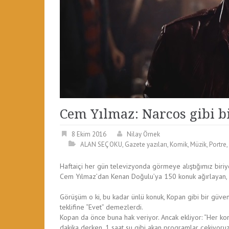
Cem Yılmaz: Narcos gibi b
8 Ekim 2016
Nilay Örnek
ALAN SEÇ OKU
,
Gazete yazıları
,
Komik
,
Müzik
,
Portre
,
Haftaiçi her gün televizyonda görmeye alıştığımız biri
Cem Yılmaz’dan Kenan Doğulu’ya 150 konuk ağırlayan, 4
Görüşüm o ki, bu kadar ünlü konuk, Kopan gibi bir güveni
teklifine “Evet” demezlerdi.
Kopan da önce buna hak veriyor. Ancak ekliyor: “Her k
dakika derken, 1 saat su gibi akan programlar çekiyor