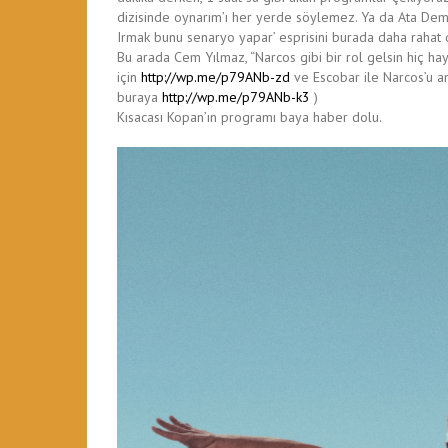
dizisinde oynarım’ı her yerde söylemez. Ya da Ata Dem
Irmak bunu senaryo yapar’ esprisini burada daha rahat di
Bu arada Cem Yılmaz, “Narcos gibi bir rol gelsin hiç hay
için
http://wp.me/p79ANb-zd
ve Escobar ile Narcos’u anl
buraya
http://wp.me/p79ANb-k3
)
Kısacası Kopan’ın programı baya haber dolu.