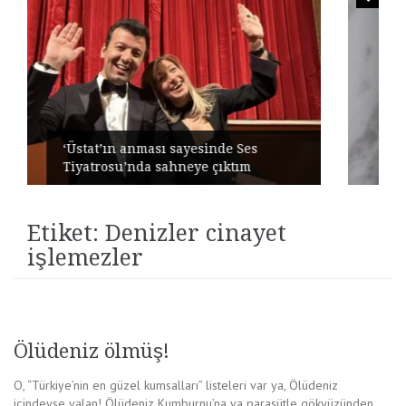
t’ın anması sayesinde Ses
rosu’nda sahneye çıktım
Zamanın 
Etiket:
Denizler cinayet
işlemezler
Ölüdeniz ölmüş!
O, “Türkiye’nin en güzel kumsalları” listeleri var ya, Ölüdeniz
içindeyse yalan! Ölüdeniz Kumburnu’na ya paraşütle gökyüzünden