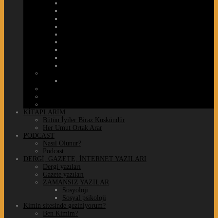
Fotoğraf
Kitap
Moda
Müzik
Resim
SİNEMA / TV
Street Art / Sokak Sanatı
Tasarım
Tiyatro
Seyahat
Şehir
Sosyal Medya / Teknoloji
Spor
Türkiye halleri
KİTAPLARIM
Bütün İyiler Biraz Küskündür
Her Umut Ortak Arar
PODCAST
Nasıl Olunur?
Podcast
DERGİ, GAZETE, İNTERNET YAZILARI
Dergi yazıları
Gazete yazıları
ZAMANSIZ YAZILAR
Sosyoloji
Sosyal psikoloji
Kimin sitesinde geziniyorum?
Ben Kimim?