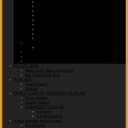
Fotoğraf
Kitap
Moda
Müzik
Resim
SİNEMA / TV
Street Art / Sokak Sanatı
Tasarım
Tiyatro
Seyahat
Şehir
Sosyal Medya / Teknoloji
Spor
Türkiye halleri
KİTAPLARIM
Bütün İyiler Biraz Küskündür
Her Umut Ortak Arar
PODCAST
Nasıl Olunur?
Podcast
DERGİ, GAZETE, İNTERNET YAZILARI
Dergi yazıları
Gazete yazıları
ZAMANSIZ YAZILAR
Sosyoloji
Sosyal psikoloji
Kimin sitesinde geziniyorum?
Ben Kimim?